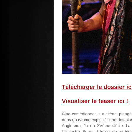
Télécharger le dossier ici
Visualiser le teaser ici !
Cinq comédiennes sur scène, plongée
dans un rythme explosif, l’une des pl
Angleterre, fin du XVème siècle. L
Lancastre. Edouard IV est un roi tri