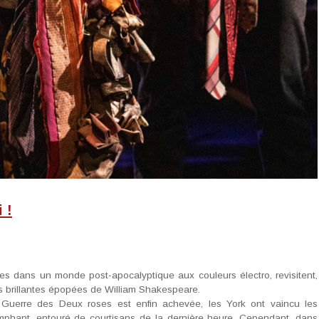
 !
s dans un monde post-apocalyptique aux couleurs électro, revisitent,
us brillantes épopées de William Shakespeare.
a Guerre des Deux roses est enfin achevée, les York ont vaincu les
omphant, entouré de courtisans de la dernière heure. Cependant, dans